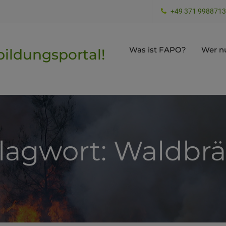
+49 371 998871
Was ist FAPO?
Wer n
ildungsportal!
lagwort: Waldbr