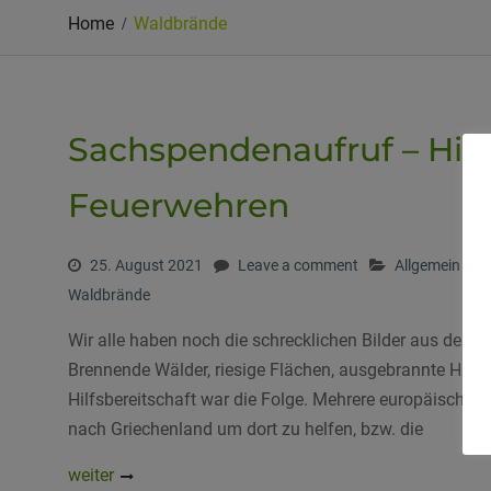
Home
Waldbrände
Sachspendenaufruf – Hilfe
Feuerwehren
25. August 2021
Leave a comment
Allgemein
Waldbrände
Wir alle haben noch die schrecklichen Bilder aus dem 
Brennende Wälder, riesige Flächen, ausgebrannte Häuse
Hilfsbereitschaft war die Folge. Mehrere europäische S
nach Griechenland um dort zu helfen, bzw. die
weiter