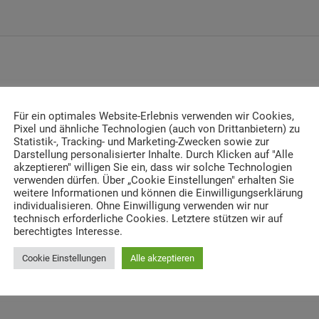
 für griechische
Für ein optimales Website-Erlebnis verwenden wir Cookies,
Pixel und ähnliche Technologien (auch von Drittanbietern) zu
Statistik-, Tracking- und Marketing-Zwecken sowie zur
Darstellung personalisierter Inhalte. Durch Klicken auf "Alle
akzeptieren" willigen Sie ein, dass wir solche Technologien
Brand
,
Brände
,
Feuer
,
Griechenland
,
Hilfe
,
Spenden
,
Waldbrand
,
verwenden dürfen. Über „Cookie Einstellungen" erhalten Sie
weitere Informationen und können die Einwilligungserklärung
individualisieren. Ohne Einwilligung verwenden wir nur
technisch erforderliche Cookies. Letztere stützen wir auf
Mittelmeerraum, insbesondere aus Griechenland, vor Augen.
berechtigtes Interesse.
r, schutzsuchende Bewohner – Hilflosigkeit! Eine Welle der
Cookie Einstellungen
Alle akzeptieren
taaten, darunter auch Deutschland, entsandten Kräfte und Mitte