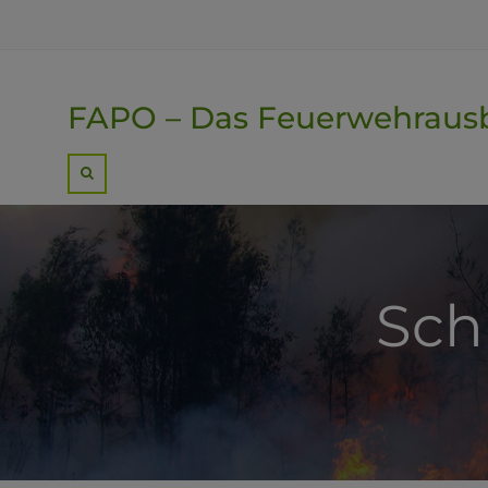
Skip
to
content
FAPO – Das Feuerwehrausb
Search
Sch