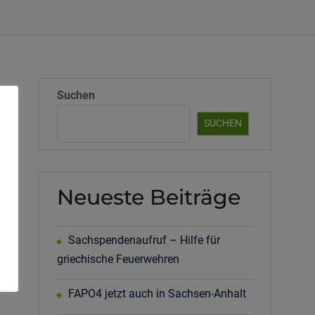
Suchen
SUCHEN
Neueste Beiträge
Sachspendenaufruf – Hilfe für
l
griechische Feuerwehren
FAPO4 jetzt auch in Sachsen-Anhalt