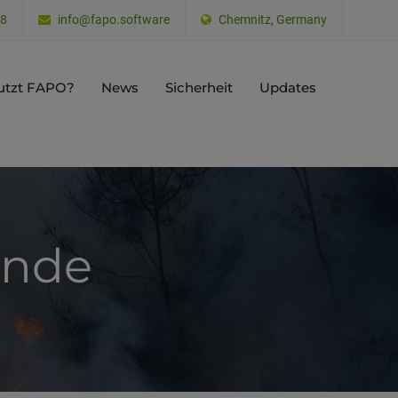
38
info@fapo.software
Chemnitz, Germany
utzt FAPO?
News
Sicherheit
Updates
ände